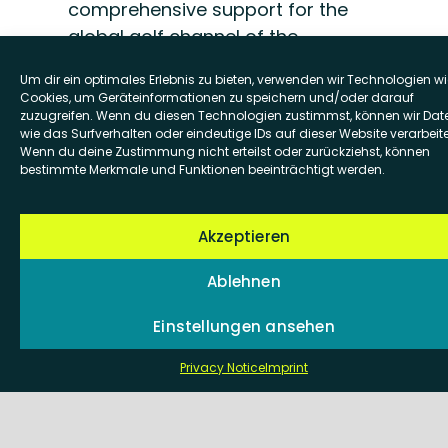
comprehensive support for the
global golf channel of the
Mercedes-Benz brand. Since we
Um dir ein optimales Erlebnis zu bieten, verwenden wir Technologien wi
started with our customer in
Cookies, um Geräteinformationen zu speichern und/oder darauf
January 2016, we have enjoyed
zuzugreifen. Wenn du diesen Technologien zustimmst, können wir Dat
wie das Surfverhalten oder eindeutige IDs auf dieser Website verarbeit
numerous successes through
Wenn du deine Zustimmung nicht erteilst oder zurückziehst, können
original measures. With a constant
bestimmte Merkmale und Funktionen beeinträchtigt werden.
increase in reach and above-
average engagement rates, …
Akzeptieren
Read more
Ablehnen
Einstellungen ansehen
Privacy Notice
Imprint
Beachvolleyball
comdirect