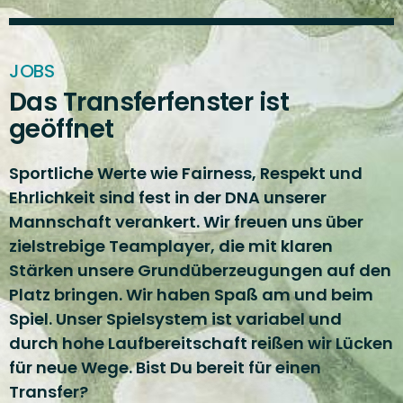
MERCEDES-BENZ - GOLF
Dem perfekten Drive
JOBS
verschrieben
Das Transferfenster ist
geöffnet
MERCEDES-BENZ - SPORTMARKETING
Eine Tradition wie keine
Sportliche Werte wie Fairness, Respekt und
Ehrlichkeit sind fest in der DNA unserer
andere
Mannschaft verankert. Wir freuen uns über
zielstrebige Teamplayer, die mit klaren
RED BULLS
EISHOCKEY
Stärken unsere Grundüberzeugungen auf den
Voll connected – SAP
Platz bringen. Wir haben Spaß am und beim
Garden München
Spiel. Unser Spielsystem ist variabel und
durch hohe Laufbereitschaft reißen wir Lücken
für neue Wege. Bist Du bereit für einen
COMDIRECT - SPORTMARKETING
Vom Strand auf die Welle
Transfer?