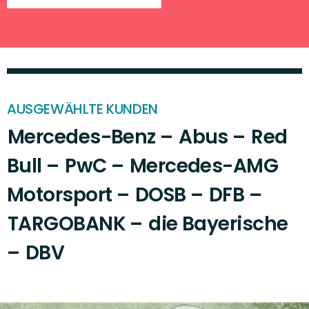
MERCEDES-AMG - MOTORSPORT
Die schnellste Familie der
Welt
ABUS - REITSPORT
Sicher im Sattel
AUSGEWÄHLTE KUNDEN
Mercedes-Benz
Abus
Red
Bull
PwC
Mercedes-AMG
DIE BAYERISCHE - FUSSBALL
Fußball auf die Bayerische
Motorsport
DOSB
DFB
Art
TARGOBANK
die Bayerische
DBV
MERCEDES-BENZ - FUSSBALL
Zuhause ist es am
schönsten