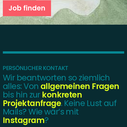
Job finden
MERCEDES-BENZ - ESPORTS
Fortschritt ist eine Tugend
RIGHT TO PLAY
Deutschlands Sport
PERSÖNLICHER KONTAKT
Charity Quiz
Wir beantworten so ziemlich
alles: Von
allgemeinen Fragen
bis hin zur
konkreten
Projektanfrage
. Keine Lust auf
Mails? Wie wär’s mit
Instagram
?