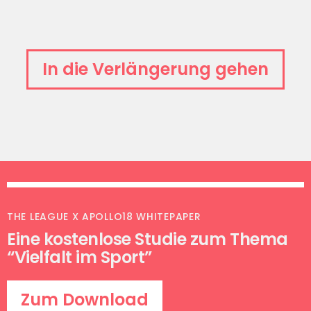
MERCEDES-BENZ - ESPORTS
In die Verlängerung gehen
Fortschritt ist eine Tugend
RIGHT TO PLAY
Deutschlands Sport
Charity Quiz
THE LEAGUE X APOLLO18 WHITEPAPER
UNICEF - RUNNING
Eine kostenlose Studie zum Thema
Laufen und Gutes tun
“Vielfalt im Sport”
Zum Download