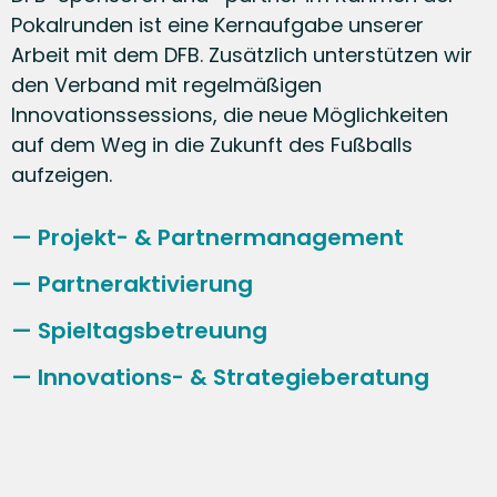
MERCEDES-AMG - MOTORSPORT
Pokalrunden ist eine Kernaufgabe unserer
Die schnellste Familie der
Arbeit mit dem DFB. Zusätzlich unterstützen wir
Welt
den Verband mit regelmäßigen
Innovationssessions, die neue Möglichkeiten
auf dem Weg in die Zukunft des Fußballs
ABUS - REITSPORT
Sicher im Sattel
aufzeigen.
Projekt- & Partnermanagement
Partneraktivierung
DIE BAYERISCHE - FUSSBALL
Fußball auf die Bayerische
Spieltagsbetreuung
Art
Innovations- & Strategieberatung
MERCEDES-BENZ - FUSSBALL
Zuhause ist es am
schönsten