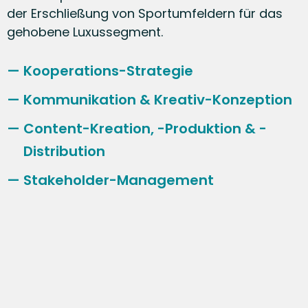
der Erschließung von Sportumfeldern für das
gehobene Luxussegment.
Kooperations-Strategie
Kommunikation & Kreativ-Konzeption
Content-Kreation, -Produktion & -
Distribution
Stakeholder-Management
RED BULLS
EISHOCKEY
Voll connected – SAP
Garden München
COMDIRECT - SPORTMARKETING
Vom Strand auf die Welle