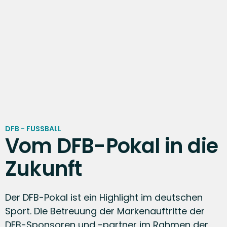
MERCEDES-BENZ - ESPORTS
Fortschritt ist eine Tugend
RIGHT TO PLAY
Deutschlands Sport
DFB - FUSSBALL
Charity Quiz
Vom DFB-Pokal in die
Zukunft
UNICEF - RUNNING
Laufen und Gutes tun
Der DFB-Pokal ist ein Highlight im deutschen
Sport. Die Betreuung der Markenauftritte der
DFB-Sponsoren und -partner im Rahmen der