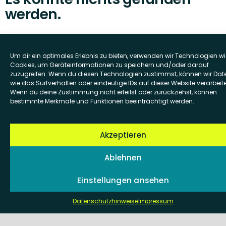
werden.
Es sieht so aus, als ob wir nicht das finden
Um dir ein optimales Erlebnis zu bieten, verwenden wir Technologien wi
konnten, wonach du gesucht hast.
Cookies, um Geräteinformationen zu speichern und/oder darauf
Möglicherweise hilft die Suchfunktion.
zuzugreifen. Wenn du diesen Technologien zustimmst, können wir Dat
wie das Surfverhalten oder eindeutige IDs auf dieser Website verarbeit
Wenn du deine Zustimmung nicht erteilst oder zurückziehst, können
Suche
bestimmte Merkmale und Funktionen beeinträchtigt werden.
nach:
Akzeptieren
Ablehnen
Einstellungen ansehen
Datenschutzhinweise
Impressum
Frankfurt — Stuttgart — Berlin