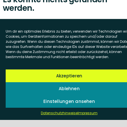
werden.
Es sieht so aus, als ob wir nicht das finden
Um dir ein optimales Erlebnis zu bieten, verwenden wir Technologien wi
konnten, wonach du gesucht hast.
Cookies, um Geräteinformationen zu speichern und/oder darauf
Möglicherweise hilft die Suchfunktion.
zuzugreifen. Wenn du diesen Technologien zustimmst, können wir Dat
wie das Surfverhalten oder eindeutige IDs auf dieser Website verarbeit
Wenn du deine Zustimmung nicht erteilst oder zurückziehst, können
Suche
bestimmte Merkmale und Funktionen beeinträchtigt werden.
nach:
Akzeptieren
Ablehnen
Einstellungen ansehen
Datenschutzhinweise
Impressum
Frankfurt — Stuttgart — Berlin