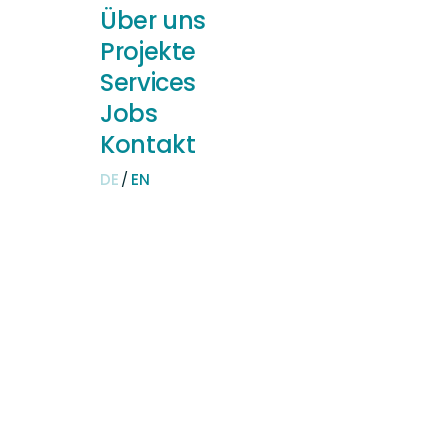
Über uns
Über uns
Projekte
Projekte
Services
Services
Jobs
Jobs
Kontakt
Kontakt
DE
DE
EN
EN