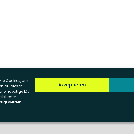
 wie Cookies, um
Akzeptieren
nn du diesen
r eindeutige IDs
ilst oder
tigt werden.