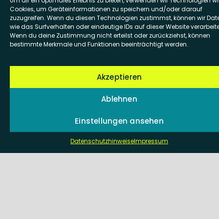
Information schonmal damit
Um dir ein optimales Erlebnis zu bieten, verwenden wir Technologien wi
Cookies, um Geräteinformationen zu speichern und/oder darauf
beschäftigt, Licht ins Dunkel zu
zuzugreifen. Wenn du diesen Technologien zustimmst, können wir Dat
wie das Surfverhalten oder eindeutige IDs auf dieser Website verarbeit
bringen. Wie wäre es mit einer
Wenn du deine Zustimmung nicht erteilst oder zurückziehst, können
Kontaktaufnahme
?
bestimmte Merkmale und Funktionen beeinträchtigt werden.
Akzeptieren
Ablehnen
Frankfurt — Stuttgart — Berlin
Einstellungen ansehen
Datenschutzhinweise
Impressum
Apollo18 GmbH
Hauptstr. 83
65760 Eschborn
+49 69 87 000 69 10